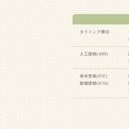
タイミング療法
人工授精(AIH)
体外受精(IVF)
顕微授精(ICSI)