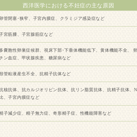
西洋医学における不妊症の主な原因
卵管閉塞･狭窄、子宮内膜症、クラミジア感染症など
子宮筋腫、子宮腺筋症など
多嚢胞性卵巣症候群、視床下部･下垂体機能低下、黄体機能不全、 
チン血症、甲状腺疾患、糖尿病など
頸管粘液産生不全、抗精子抗体など
抗核抗体、抗カルジオリピン抗体、抗リン脂質抗体、抗精子抗体、NK細
比、子宮内膜症など
精子減少症、精子無力症、奇形精子症、性機能障害など