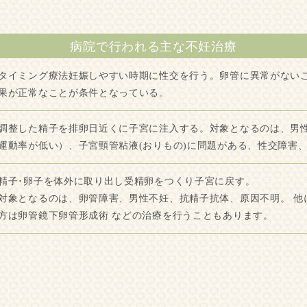
病院で行われる主な不妊治療
タイミング療法妊娠しやすい時期に性交を行う。卵管に異常がない
果が正常なことが条件となっている。
調整した精子を排卵日近くに子宮に注入する。対象となるのは、男性
運動率が低い）、子宮頸管粘液(おりもの)に問題がある、性交障害
精子･卵子を体外に取り出し受精卵をつくり子宮に戻す。
対象となるのは、卵管障害、男性不妊、抗精子抗体、原因不明。 他
方は卵管鏡下卵管形成術 などの治療を行うこともあります。